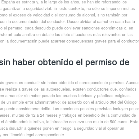
 España es estricta y, a lo largo de los años, se han ido reforzando los
a garantizar la seguridad vial. En este contexto, no sólo se imponen multas
mo el exceso de velocidad o el consumo de alcohol, sino también por
 con la documentación del conductor. Desde olvidar el carnet en casa hasta
ido el permiso, cada descuido puede conllevar sanciones económicas o, en
te artículo analiza en detalle las siete situaciones más relevantes en las
a con la documentación puede acarrear consecuencias graves para el conductor
 sin haber obtenido el permiso de
ás graves es conducir sin haber obtenido el correspondiente permiso. Aunqu
se realiza a través de las autoescuelas, existen conductores que, confiados
en a manejar sin haber pasado las pruebas teóricas y prácticas exigidas.
de un simple error administrativo; de acuerdo con el artículo 384 del Código
so puede considerarse delito. Las sanciones penales previstas incluyen pena
 meses, multas de 12 a 24 meses y trabajos en beneficio de la comunidad de
el ámbito administrativo, la infracción conlleva una multa de 500 euros. Esta
sca disuadir a quienes ponen en riesgo la seguridad vial al operar un
y certificación legal correspondiente