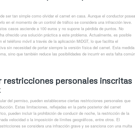
ede ser tan simple como olvidar el carnet en casa. Aunque el conductor pose
rlo en el momento de un control de tráfico se considera una infracción leve.
stos casos asciende a 100 euros y no supone la pérdida de puntos. No
n ha ofrecido una solución práctica a este problema. Actualmente, es posible
el teléfono móvil a través de la aplicación MiDGT, lo que facilita el
iva sin necesidad de portar siempre la versión física del carnet. Esta medida
ema, sino que también reduce las posibilidades de incurrir en esta falta comú
 restricciones personales inscritas
t
titular del permiso, pueden establecerse ciertas restricciones personales que
ucción. Estas limitaciones, reflejadas en la parte posterior del carnet
o, pueden incluir la prohibición de conducir de noche, la restricción de la
ada velocidad o la imposición de límites geográficos, entre otros. El
estricciones se considera una infracción grave y se sanciona con una multa