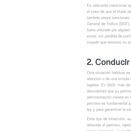
Es relevante mencionar qu
el caso de que el titular
también prevé sanciones. 
General de Tráfico (DGT),
fuera utilizado por algui
euros, sin pérdida de punt
impedir que terceros no 
2. Conducir
Otra situación habitual es
atención o de una simple 
legales. En 2023, más de 
descubrirse que su permi
administración insiste en
permiso es fundamental pa
ley y para garantizar la s
Este tipo de infracción,
obtenido el permiso, repre
como a terceros. La multa