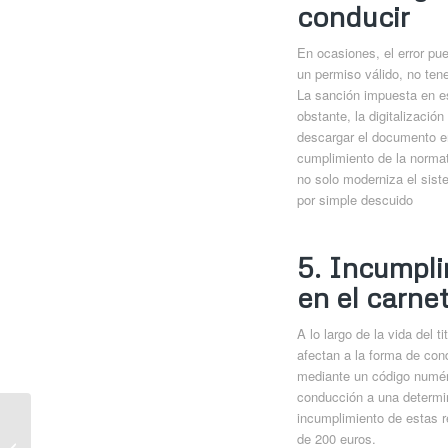
conducir
En ocasiones, el error pu
un permiso válido, no tene
La sanción impuesta en e
obstante, la digitalizació
descargar el documento en 
cumplimiento de la normat
no solo moderniza el sist
por simple descuido
5. Incumplir
en el carne
A lo largo de la vida del 
afectan a la forma de cond
mediante un código numéric
conducción a una determin
incumplimiento de estas r
El Fin de las Luces
de 200 euros.
Antiniebla en Coches