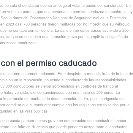
e no sólo el conductor que se arriesga al volante puede ser sancionado. En
 de un vehículo permita que una persona sin permiso conduzca su coche, la ley
Según datos del Observatorio Nacional de Seguridad Vial de la Dirección
 en 2023 casi 700 personas fueron multadas por no impedir que su vehículo
en que no contaba con la licencia. La sanción en estos casos asciende a 200
os, ya que se considera una infracción grave por incumplir la obligación de
autorizados conduzcan
 con el permiso caducado
 circular con un carnet caducado. Este despiste, a menudo fruto de la falta de
omisión en la renovación, no exime al conductor de las responsabilidades
53.000 conductores se vieron sorprendidos en controles de tráfico al
so había vencido, siendo sancionados con una multa de 200 euros. La
 la importancia de mantener la documentación al día, pues la vigencia del
ra acreditar que el conductor cumple con los requisitos establecidos por la
eguridad en las vías públicas
 aunque pueda parecer menos grave en comparación con conducir sin haber
senta una falta de diligencia que puede poner en riesgo tanto al conductor
 económica se convierte, por tanto, en una herramienta para fomentar la