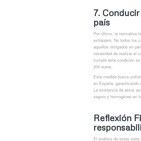
7. Conducir
país
Por último, la normativa t
extranjero. No todos los c
aquellos otorgados en paí
necesidad de realizar el 
cumple esta condición se 
200 euros.
Esta medida busca unifor
en España, garantizando q
La existencia de estos ac
seguro y homogéneo en tod
Reflexión F
responsabil
El análisis de estas siet