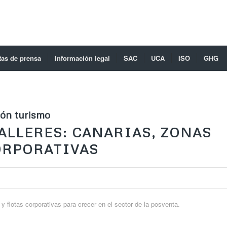
tas de prensa
Información legal
SAC
UCA
ISO
GHG
ón turismo
ALLERES: CANARIAS, ZONAS
ORPORATIVAS
 flotas corporativas para crecer en el sector de la posventa.