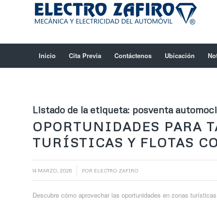
Inicio
Cita Previa
Contáctenos
Ubicación
No
Listado de la etiqueta:
posventa automoci
OPORTUNIDADES PARA T
TURÍSTICAS Y FLOTAS C
/
14 MARZO, 2026
POR
ELECTRO ZAFIRO
Descubre cómo aprovechar las oportunidades en zonas turísticas y