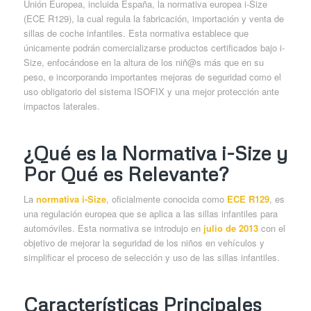
Unión Europea, incluida España, la normativa europea i-Size
(ECE R129), la cual regula la fabricación, importación y venta de
sillas de coche infantiles. Esta normativa establece que
únicamente podrán comercializarse productos certificados bajo i-
Size, enfocándose en la altura de los niñ@s más que en su
peso, e incorporando importantes mejoras de seguridad como el
uso obligatorio del sistema ISOFIX y una mejor protección ante
impactos laterales.
¿Qué es la Normativa i-Size y
Por Qué es Relevante?
La
normativa i-Size
, oficialmente conocida como
ECE R129
, es
una regulación europea que se aplica a las sillas infantiles para
automóviles. Esta normativa se introdujo en
julio de 2013
con el
objetivo de mejorar la seguridad de los niños en vehículos y
simplificar el proceso de selección y uso de las sillas infantiles.
Características Principales