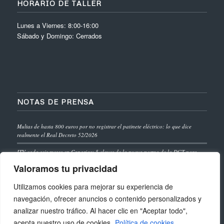
HORARIO DE TALLER
Lunes a Viernes: 8:00-16:00
Sábado y Domingo: Cerrados
NOTAS DE PRENSA
Multas de hasta 800 euros por no registrar el patinete eléctrico: lo que dice
realmente el Real Decreto 52/2026
ITV cada seis meses en Canarias: 5 claves de la nueva norma de la DGT para
vehículos de más de 10 años
Valoramos tu privacidad
Carnet de conducir europeo 2028: 7 cambios esenciales que afectan a los
Utilizamos cookies para mejorar su experiencia de
conductores de Canarias
navegación, ofrecer anuncios o contenido personalizados y
analizar nuestro tráfico. Al hacer clic en "Aceptar todo",
acepta nuestro uso de cookies.
Política de cookies