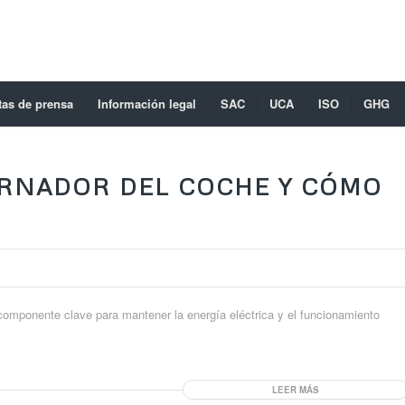
tas de prensa
Información legal
SAC
UCA
ISO
GHG
ERNADOR DEL COCHE Y CÓMO
 componente clave para mantener la energía eléctrica y el funcionamiento
LEER MÁS