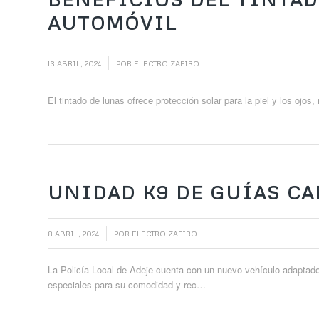
AUTOMÓVIL
/
13 ABRIL, 2024
POR
ELECTRO ZAFIRO
El tintado de lunas ofrece protección solar para la piel y los ojos
UNIDAD K9 DE GUÍAS CA
/
8 ABRIL, 2024
POR
ELECTRO ZAFIRO
La Policía Local de Adeje cuenta con un nuevo vehículo adaptado
especiales para su comodidad y rec…