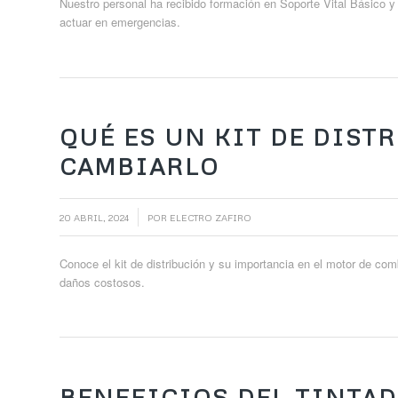
Nuestro personal ha recibido formación en Soporte Vital Básico 
actuar en emergencias.
QUÉ ES UN KIT DE DIST
CAMBIARLO
/
20 ABRIL, 2024
POR
ELECTRO ZAFIRO
Conoce el kit de distribución y su importancia en el motor de com
daños costosos.
BENEFICIOS DEL TINTAD