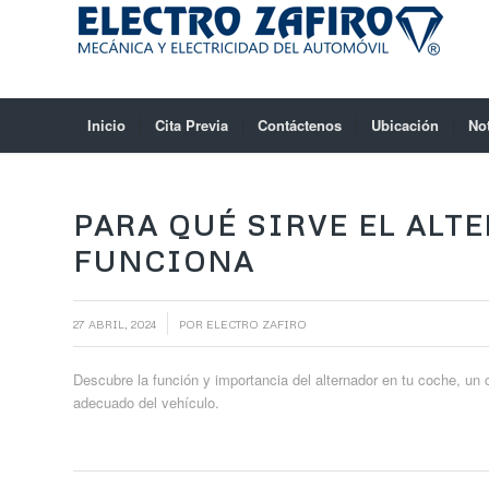
Inicio
Cita Previa
Contáctenos
Ubicación
No
PARA QUÉ SIRVE EL ALT
FUNCIONA
/
27 ABRIL, 2024
POR
ELECTRO ZAFIRO
Descubre la función y importancia del alternador en tu coche, un
adecuado del vehículo.