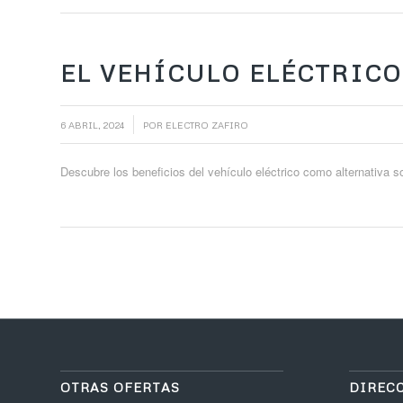
EL VEHÍCULO ELÉCTRIC
/
6 ABRIL, 2024
POR
ELECTRO ZAFIRO
Descubre los beneficios del vehículo eléctrico como alternativa so
OTRAS OFERTAS
DIREC