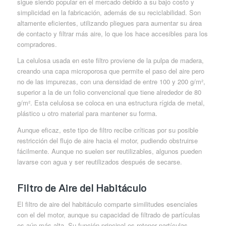
sigue siendo popular en el mercado debido a su bajo costo y
simplicidad en la fabricación, además de su reciclabilidad. Son
altamente eficientes, utilizando pliegues para aumentar su área
de contacto y filtrar más aire, lo que los hace accesibles para los
compradores.
La celulosa usada en este filtro proviene de la pulpa de madera,
creando una capa microporosa que permite el paso del aire pero
no de las impurezas, con una densidad de entre 100 y 200 g/m²,
superior a la de un folio convencional que tiene alrededor de 80
g/m². Esta celulosa se coloca en una estructura rígida de metal,
plástico u otro material para mantener su forma.
Aunque eficaz, este tipo de filtro recibe críticas por su posible
restricción del flujo de aire hacia el motor, pudiendo obstruirse
fácilmente. Aunque no suelen ser reutilizables, algunos pueden
lavarse con agua y ser reutilizados después de secarse.
Filtro de Aire del Habitáculo
El filtro de aire del habitáculo comparte similitudes esenciales
con el del motor, aunque su capacidad de filtrado de partículas
es aún más alta. Su función principal es retener partículas