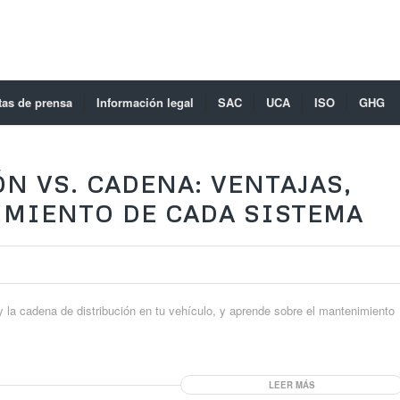
tas de prensa
Información legal
SAC
UCA
ISO
GHG
N VS. CADENA: VENTAJAS,
IMIENTO DE CADA SISTEMA
y la cadena de distribución en tu vehículo, y aprende sobre el mantenimiento
LEER MÁS