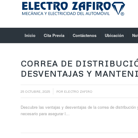
Inicio
Cita Previa
Contáctenos
Ubicación
No
CORREA DE DISTRIBUCIÓ
DESVENTAJAS Y MANTEN
/
25 OCTUBRE, 2025
POR
ELECTRO ZAFIRO
Descubre las ventajas y desventajas de la correa de distribución 
necesario para asegurar l…