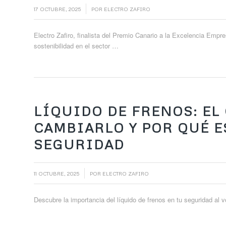
/
17 OCTUBRE, 2025
POR
ELECTRO ZAFIRO
Electro Zafiro, finalista del Premio Canario a la Excelencia Empr
sostenibilidad en el sector …
LÍQUIDO DE FRENOS: EL
CAMBIARLO Y POR QUÉ E
SEGURIDAD
/
11 OCTUBRE, 2025
POR
ELECTRO ZAFIRO
Descubre la importancia del líquido de frenos en tu seguridad al v