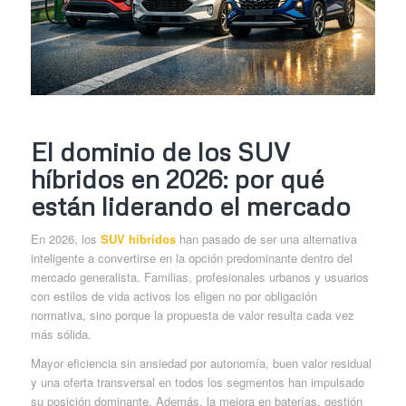
El dominio de los SUV
híbridos en 2026: por qué
están liderando el mercado
En 2026, los
SUV híbridos
han pasado de ser una alternativa
inteligente a convertirse en la opción predominante dentro del
mercado generalista. Familias, profesionales urbanos y usuarios
con estilos de vida activos los eligen no por obligación
normativa, sino porque la propuesta de valor resulta cada vez
más sólida.
Mayor eficiencia sin ansiedad por autonomía, buen valor residual
y una oferta transversal en todos los segmentos han impulsado
su posición dominante. Además, la mejora en baterías, gestión