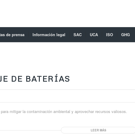
tas de prensa
Información legal
SAC
UCA
ISO
GHG
E DE BATERÍAS
 para mitigar la contaminación ambiental y aprovechar recursos valiosos.
LEER MÁS