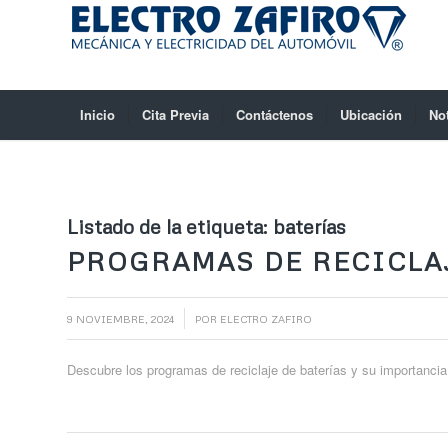
Inicio
Cita Previa
Contáctenos
Ubicación
No
Listado de la etiqueta:
baterías
PROGRAMAS DE RECICLAJ
/
9 NOVIEMBRE, 2024
POR
ELECTRO ZAFIRO
Descubre los programas de reciclaje de baterías y su importancia