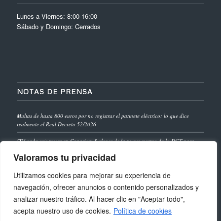
Lunes a Viernes: 8:00-16:00
Sábado y Domingo: Cerrados
NOTAS DE PRENSA
Multas de hasta 800 euros por no registrar el patinete eléctrico: lo que dice
realmente el Real Decreto 52/2026
ITV cada seis meses en Canarias: 5 claves de la nueva norma de la DGT para
vehículos de más de 10 años
Valoramos tu privacidad
Carnet de conducir europeo 2028: 7 cambios esenciales que afectan a los
Utilizamos cookies para mejorar su experiencia de
conductores de Canarias
navegación, ofrecer anuncios o contenido personalizados y
analizar nuestro tráfico. Al hacer clic en "Aceptar todo",
acepta nuestro uso de cookies.
Política de cookies