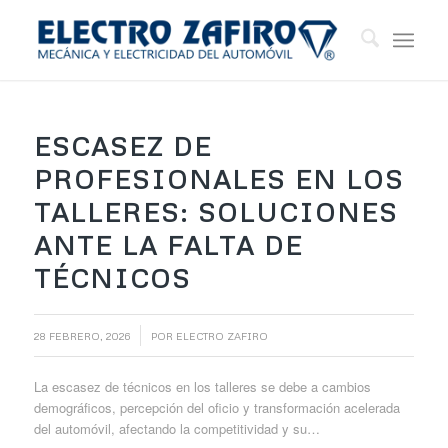
ESCASEZ DE
PROFESIONALES EN LOS
TALLERES: SOLUCIONES
ANTE LA FALTA DE
TÉCNICOS
/
28 FEBRERO, 2026
POR
ELECTRO ZAFIRO
La escasez de técnicos en los talleres se debe a cambios
demográficos, percepción del oficio y transformación acelerada
del automóvil, afectando la competitividad y su…