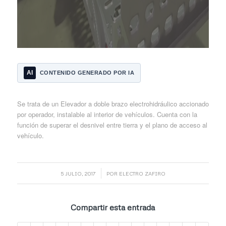
AI
CONTENIDO GENERADO POR IA
Se trata de un Elevador a doble brazo electrohidráulico accionado
por operador, instalable al interior de vehículos. Cuenta con la
función de superar el desnivel entre tierra y el plano de acceso al
vehículo.
/
5 JULIO, 2017
POR
ELECTRO ZAFIRO
Compartir esta entrada